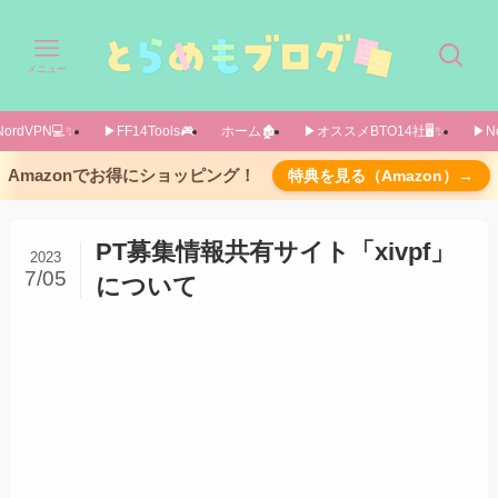
メニュー
ordVPN💻️✨️
▶FF14Tools🎮️
ホーム🏚️
▶オススメBTO14社🖥️✨️
▶No
サイトの概要
Amazonでお得にショッピング！
特典を見る（Amazon）→
検索バー、DC設定、コンテンツの種類設定など
終わりに
PT募集情報共有サイト「xivpf」
2023
閲覧注意！ オマケ「どうやって情報が更新さ
7/05
について
れているか」