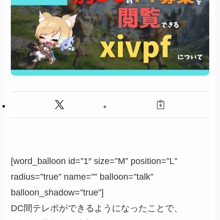
[word_balloon id=”1″ size=”M” position=”L”
radius=”true” name=”” balloon=”talk”
balloon_shadow=”true”]
DC間テレポができるようになったことで、