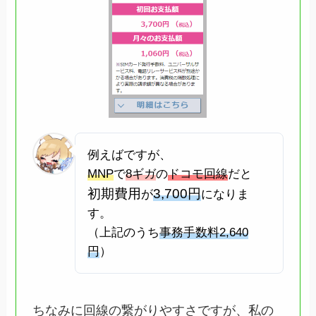
例えばですが、
MNP
で
8ギガ
の
ドコモ回線
だと
初期費用
3,700円
が
になりま
す。
（上記のうち
事務手数料2,640
円
）
ちなみに回線の繋がりやすさですが、私の