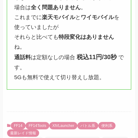
場合は
全く問題ありません
。
これまでに
楽天モバイル
と
ワイモバイル
を
使っていましたが
それらと比べても
特段変化はありません
ね。
税込11円/30秒
通話料
は定額なしの場合
で
す。
5Gも無料で使えて切り替えし放題。
FF14
FF14Tools
XIVLauncher
バトル系
便利系
最新レイド情報