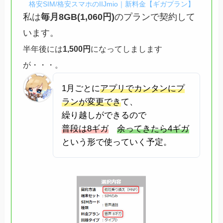
格安SIM/格安スマホのIIJmio｜新料金【ギガプラン】
私は
毎月8GB(1,060円)
のプランで契約して
います。
半年後には
1,500円
になってしまします
が・・・。
1月ごとに
アプリでカンタンにプ
ランが変更でき
て、
繰り越しができるので
普段は8ギガ
余ってきたら4ギガ
という形で使っていく予定。