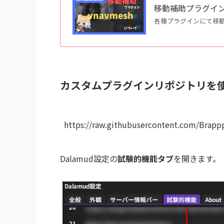
移動補助プラグイン『
各種プラグインにて移
カスタムプラグインリポジトリを
https://raw.githubusercontent.com/Brapp
Dalamud設定の
試験的機能タブ
を開きます。