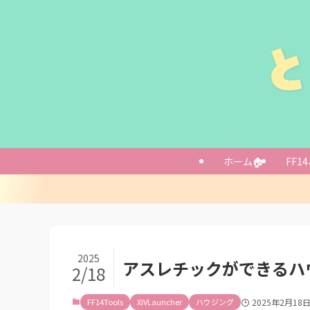
導入方法
【前提プラグイン
カスタムプラグ
ホーム🏠
FF14
「WahJump
あとがき
2025
アスレチックができるハウ
2/18
FF14Tools
XIVLauncher
ハウジング
2025年2月18