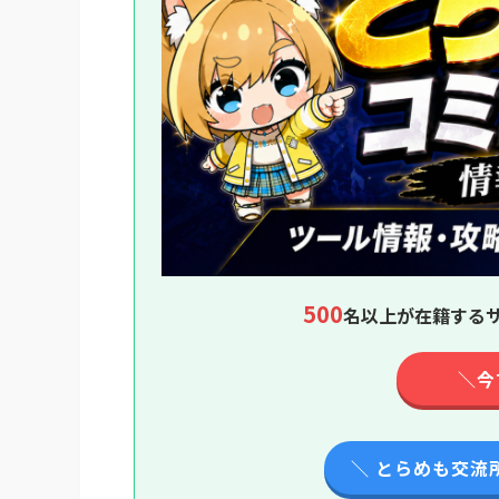
500
名以上が在籍するサ
＼今
＼ とらめも交流