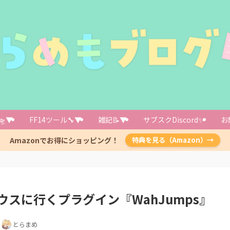
】自動で移動するには「LifeStream」と「vnavmesh」が必要
インリポジトリを使用します
🛸▼
FF14ツール🔧▼
雑記📝▼
サブスクDiscord✨️
お
s」をインストール
Amazonでお得にショッピング！
特典を見る（Amazon）→
スに行くプラグイン『WahJumps』
日
とらまめ