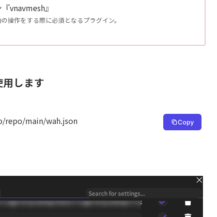
vnavmesh』
動の操作をする際に必須となるプラグイン。
使用します
p/repo/main/wah.json
Copy