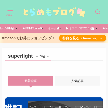
メニュー
ordVPN💻️✨️
▶FF14Tools🎮️
ホーム🏚️
▶オススメBTO14社🖥️✨️
▶No
Amazonでお得にショッピング！
特典を見る（Amazon）→
superlight
– tag –
新着記事
人気記事