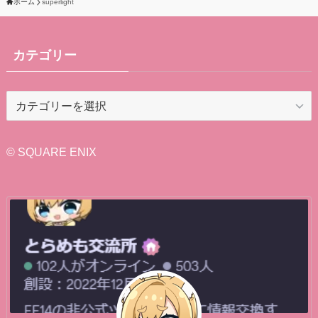
ホーム
superlight
カテゴリー
カ
テ
ゴ
リ
© SQUARE ENIX
ー