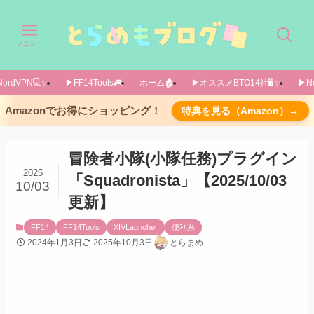
メニュー
ordVPN💻️✨️
▶FF14Tools🎮️
ホーム🏚️
▶オススメBTO14社🖥️✨️
▶No
【前提】冒険者小隊(小隊任務)を効率よく運用す
Amazonでお得にショッピング！
特典を見る（Amazon）→
るためのサイト
https://ffxivsquadron.com/
冒険者小隊(小隊任務)プラグイン
導入方法
2025
「Squadronista」【2025/10/03
10/03
カスタムプラグインリポジトリを使用します
更新】
使い方は簡単 設定画面なし
FF14
FF14Tools
XIVLauncher
便利系
小隊任務一覧にて、理想とされる編成へと入れ
2024年1月3日
2025年10月3日
とらまめ
替えをするだけ
訓練が必要になる場合は表示される？
あとがき