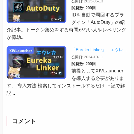
公開日: 2025-05-13
閲覧数: 200回
IDを自動で周回するプラ
グイン「AutoDuty」の紹
介記事。トークン集めをする時間がない人やレベリング
が億劫...
「Eureka Linker」 エウレカでの便利プラグイン【2024/10/11更新】
公開日: 2024-10-11
閲覧数: 200回
前提としてXIVLauncher
を導入する必要がありま
す。 導入方法 検索してインストールするだけ 下記で解
説...
コメント