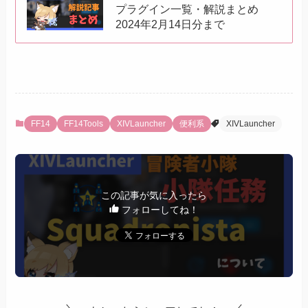
プラグイン一覧・解説まとめ
2024年2月14日分まで
FF14
FF14Tools
XIVLauncher
便利系
XIVLauncher
この記事が気に入ったら
フォローしてね！