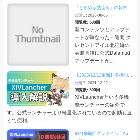
「とらめも交流所」の報告 2026/08/03
公開日: 2026-08-05
閲覧数: 500回
新コンテンツとアップデ
ートが重なった一週間 ク
レセントアイル北征編の
実装直後に公式Dalamud
アップデートが...
【2025/12/12更新】多機能ランチャー「XIVLauncher」の導入方法・使い方について
公開日: 2021-12-22
閲覧数: 300回
XIVLauncherという多機
能ランチャーの紹介で
す。公式ランチャーより軽量化されているので起動も速
くて便利...
ID自動周回プラグイン「AutoDuty」の紹介【2025/11/09更新】