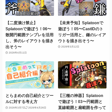
【二度漬け禁止】
【未来予知】Splatoonで
Splatoonで遊ぼう！06〜
遊ぼう！05〜CastIDのト
散開円範囲テンプレを活用
リガー活用と、鎌のレイア
し、斧のレイアウトを描き
ウトを描き出そう〜
出そう〜
2026年3月12日
2026年4月11日
とらまめの自己紹介とツー
【三種の神器】Splatoon
ルに対する考え方
で遊ぼう！03〜円範囲と
直線範囲と扇範囲を作って
2026年3月7日
2026年4月26日