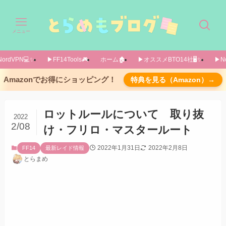
メニュー
ordVPN💻️✨️
▶FF14Tools🎮️
ホーム🏚️
▶オススメBTO14社🖥️✨️
▶No
結論
Amazonでお得にショッピング！
特典を見る（Amazon）→
取り抜けとフリロの違いとは？
「取り抜け」というルールのメリット・デメリ
ロットルールについて 取り抜
2022
ット
2/08
け・フリロ・マスタールート
メリット「目当てのアイテムを手に入れやす
2022年1月31日
2022年2月8日
FF14
最新レイド情報
い」点について解説
とらまめ
(2022/02/08追記)マスタールートとは
PTリーダーのロット画面
他のメンバーのロット画面
終わりに