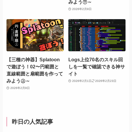
みよう㊦～
2026年2月9日
【三種の神器】Splatoon
Logs上位70名のスキル回
で遊ぼう！02〜円範囲と
しを一覧で確認できる神サ
直線範囲と扇範囲を作って
イト
みよう㊤～
2026年2月1日
2026年2月23日
2026年2月9日
昨日の人気記事