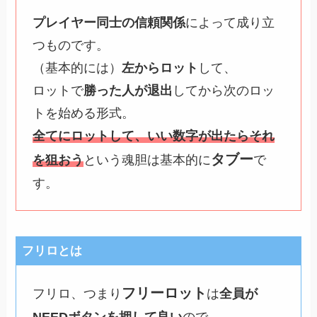
プレイヤー同士の信頼関係
によって成り立
つものです。
（基本的には）
左からロット
して、
ロットで
勝った人が退出
してから次のロッ
トを始める形式。
全てにロットして、いい数字が出たらそれ
タブー
を狙おう
という魂胆は基本的に
で
す。
フリロとは
フリーロット
フリロ、つまり
は
全員が