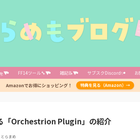
ン」から「Orchestrion Plugin」をインストール
🛸▼
FF14ツール🔧▼
雑記📝▼
サブスクDiscord✨️
お
き換える方法「Replacements」タブ
でメインのウィンドウを表示
Amazonでお得にショッピング！
特典を見る（Amazon）→
できる「Playlists」タブ
「All Songs」タブから
照できる「History」タブ
rchestrion Plugin」の紹介
し続ける「DD Mode」タブ
とらまめ