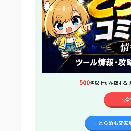
500
名以上が在籍するサ
＼今
＼ とらめも交流