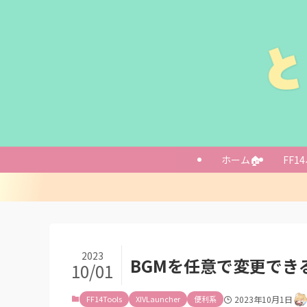
導入方法
「すべてのプラグイ
Settings画面
ホーム🏠
FF14
特定の場所の曲を置
「/porch」
プレイリストを作成
曲を追加するのは
流れた曲の履歴を参
2023
BGMを任意で変更できる「O
10/01
DDのように曲を流
あとがき
FF14Tools
XIVLauncher
便利系
2023年10月1日