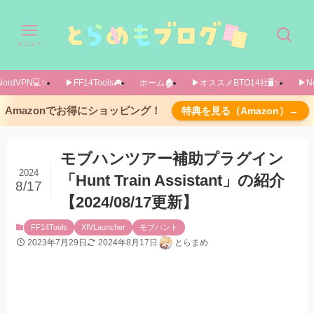
メニュー
ordVPN💻️✨️
▶FF14Tools🎮️
ホーム🏚️
▶オススメBTO14社🖥️✨️
▶No
導入方法
Amazonでお得にショッピング！
特典を見る（Amazon）→
カスタムプラグインリポジトリを使用します
「すべてのプラグイン」で「hunttrain」など検
モブハンツアー補助プラグイン
索する
2024
「Hunt Train Assistant」の紹介
8/17
設定画面（メインの画面）
【2024/08/17更新】
【2024/08/17追記】細かい設定の画面
Integrationsタブ
FF14Tools
XIVLauncher
モブハント
2023年7月29日
2024年8月17日
とらまめ
あとがき