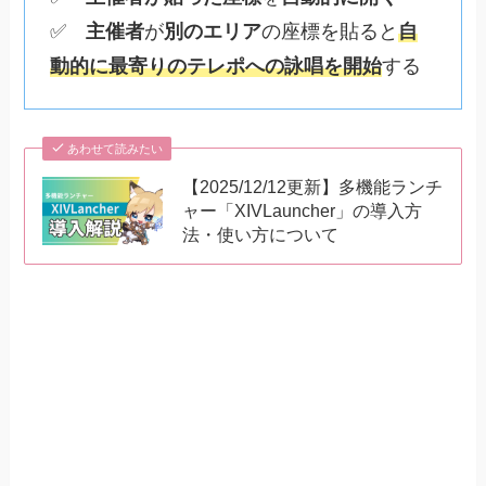
✅
主催者
が
別のエリア
の座標を貼ると
自
動的に最寄りのテレポへの詠唱を開始
する
あわせて読みたい
【2025/12/12更新】多機能ランチ
ャー「XIVLauncher」の導入方
法・使い方について