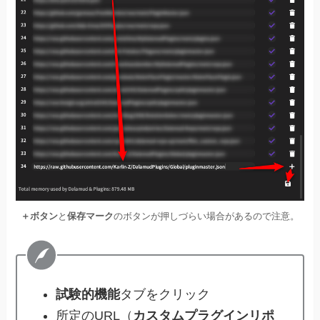
＋ボタン
と
保存マーク
のボタンが押しづらい場合があるので注意。
試験的機能
タブをクリック
所定のURL（
カスタムプラグインリポ