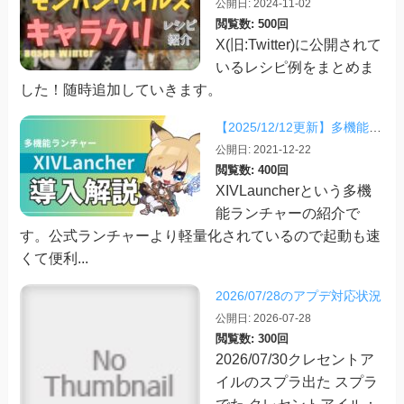
公開日: 2024-11-02
閲覧数: 500回
X(旧:Twitter)に公開されて
いるレシピ例をまとめま
した！随時追加していきます。
【2025/12/12更新】多機能ランチャー「XIVLauncher」の導入方法・使い方について
公開日: 2021-12-22
閲覧数: 400回
XIVLauncherという多機
能ランチャーの紹介で
す。公式ランチャーより軽量化されているので起動も速
くて便利...
2026/07/28のアプデ対応状況
公開日: 2026-07-28
閲覧数: 300回
2026/07/30クレセントア
イルのスプラ出た スプラ
でた クレセントアイル：