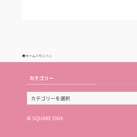
ホーム
モンハン
カテゴリー
カ
テ
ゴ
リ
© SQUARE ENIX
ー