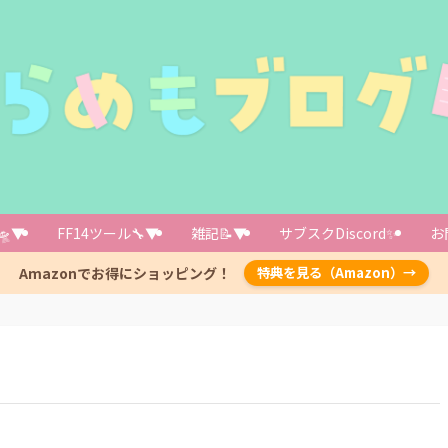
🛸▼
FF14ツール🔧▼
雑記📝▼
サブスクDiscord✨️
お
Amazonでお得にショッピング！
特典を見る（Amazon）→