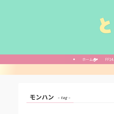
ホーム🏠
FF14
モンハン
– tag –