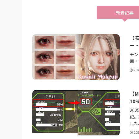
新着記事
【
ー
モン
無・
20
【M
10
20
記。
した
20