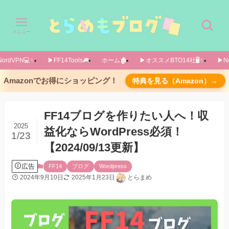
メニュー
ordVPN💻️✨️
▶FF14Tools🎮️
ホーム🏚️
▶オススメBTO14社🖥️✨️
▶No
FF14ブログの始め方 大きく分けると3種類あ
Amazonでお得にショッピング！
特典を見る（Amazon）→
ります
Lodestone（通称ロドスト）の日記を使う方法
FF14ブログを作りたい人へ！収
無料ブログサービスを使う方法
2025
益化ならWordPress必須！
【オススメ】「WordPress」を利用する方法
1/23
【2024/09/13更新】
ブログを収益化する方法
【こんなブログが作れます】WordPressで作成
広告
FF14
ブログ
Wordpress
されたゲームブログの紹介
2024年9月10日
2025年1月23日
とらまめ
JIN
AFFINGER5 WING
STORK19