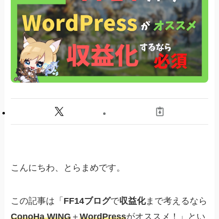
Cocoon
Diver
最後に
こんにちわ、とらまめです。
この記事は「
FF14ブログ
で
収益化
まで考えるなら
ConoHa WING
＋
WordPress
がオススメ！」とい