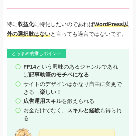
特に
収益化
に特化したいのであれば
WordPress以
外の選択肢はない
と言っても過言ではないです。
とらまめ的推しポイント
FF14
という興味のあるジャンルであれ
ば
記事執筆のモチベになる
サイトのデザインはかなり自由に変更で
きる→
楽しい！
広告運用スキル
を鍛えられる
お金だけでなく、
スキルと経験
も得られ
る