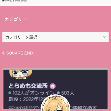
ホーム
xivanalysis
カテゴリー
カ
テ
ゴ
リ
© SQUARE ENIX
ー