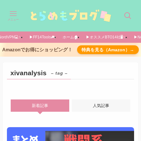
メニュー
ordVPN💻️✨️
▶FF14Tools🎮️
ホーム🏚️
▶オススメBTO14社🖥️✨️
▶No
Amazonでお得にショッピング！
特典を見る（Amazon）→
xivanalysis
– tag –
新着記事
人気記事