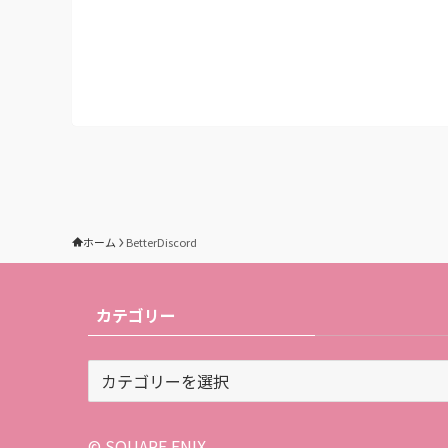
ホーム
BetterDiscord
カテゴリー
カ
テ
ゴ
リ
© SQUARE ENIX