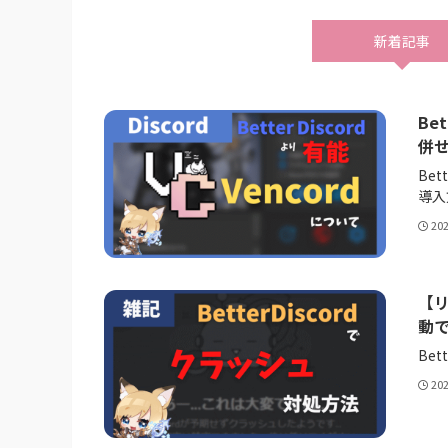
新着記事
Be
併せ
Be
導入
20
【リ
動
Be
20