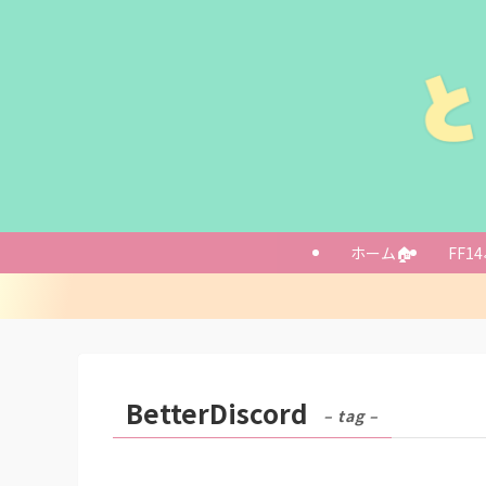
ホーム🏠
FF14
BetterDiscord
– tag –