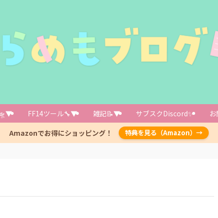
🛸▼
FF14ツール🔧▼
雑記📝▼
サブスクDiscord✨️
お
Amazonでお得にショッピング！
特典を見る（Amazon）→