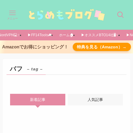
メニュー
ordVPN💻️✨️
▶FF14Tools🎮️
ホーム🏚️
▶オススメBTO14社🖥️✨️
▶No
Amazonでお得にショッピング！
特典を見る（Amazon）→
バフ
– tag –
新着記事
人気記事