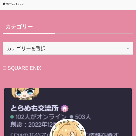
ホーム
バフ
カテゴリー
カ
テ
ゴ
リ
© SQUARE ENIX
ー