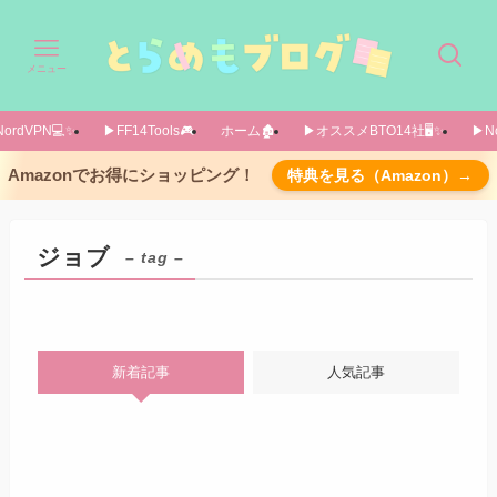
メニュー
ordVPN💻️✨️
▶FF14Tools🎮️
ホーム🏚️
▶オススメBTO14社🖥️✨️
▶No
Amazonでお得にショッピング！
特典を見る（Amazon）→
ジョブ
– tag –
新着記事
人気記事