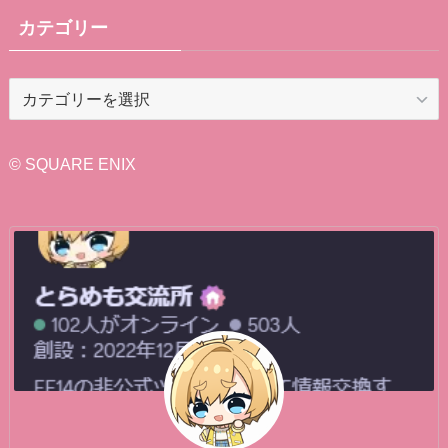
カテゴリー
カ
テ
ゴ
リ
© SQUARE ENIX
ー