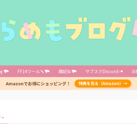
🛸▼
FF14ツール🔧▼
雑記📝▼
サブスクDiscord✨️
お
Amazonでお得にショッピング！
特典を見る（Amazon）→
 –