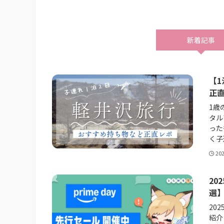
新着記事
【
正
1歳
タル
った
く子
20
20
選
20
紹介